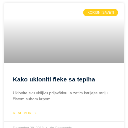
KORISNI SAVETI
Kako ukloniti fleke sa tepiha
Uklonite svu vidljivu prljavštinu, a zatim istrljajte mrlju
čistom suhom krpom.
READ MORE »
December 30, 2018
No Comments