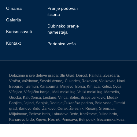
O nama
Pranje podova i
itisona
Galerija
Dubinsko pranje
Korisni saveti
nameštaja
Kontakt
Perionica veša
Dolazimo u sve delove grada: Stri Grad, Dorćol, Palilula, Zvezdara,
Vračar, Voždovac, Savski Venac, Čukarica, Rakovica, Vidikovac, Novi
Beograd , Zemun, Karaburma, Mirijevo, Borča, Krnjača, Kotež, Ovča,
Višnjica, Višnjička banja, Mali mokri lug, Veliki mokri lug,
Marbella
,
Grocka, Kaluđerica, Leštane, Vinča, Boleč, Braće Jerković, Medak,
Banjica, Jajinci, Senjak, Dedinje,Čukarička padina, Bele vode, Filmski
grad, Banovo Brdo, Žarkovo, Cerak, Železnik, Rušanj, Sremčica,
Miljakovac, Petlovo brdo, Labudovo Bedo, Kneževac, Julino brdo,
Kanarevo brdo, Kijevo, Resnik, Pinosava, Beli potok, Bežanijska kosa,
Ledine, Altina